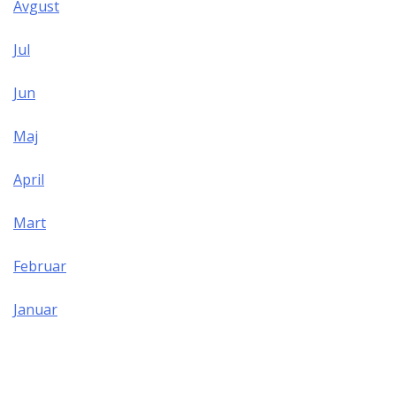
Avgust
Jul
Jun
Maj
April
Mart
Februar
Januar