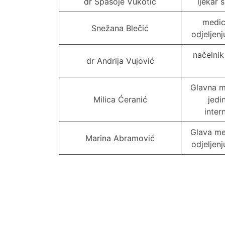
dr Spasoje Vukotić
ljekar s
medic
Snežana Blečić
odjeljen
načelnik
dr Andrija Vujović
Glavna m
Milica Ćeranić
jedi
inter
Glava me
Marina Abramović
odjeljen