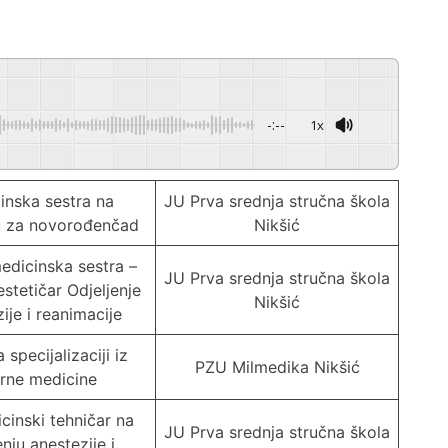
-:--
1x
Powered By
GSpeech
inska sestra na
JU Prva srednja stručna škola
ju za novorođenčad
Nikšić
edicinska sestra –
JU Prva srednja stručna škola
estetičar Odjeljenje
Nikšić
ije i reanimacije
a specijalizaciji iz
PZU Milmedika Nikšić
erne medicine
icinski tehničar na
JU Prva srednja stručna škola
enju anestezije i