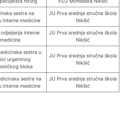
pecijalista hirurg
PZU Milmedika Nikšić
inska sestra na
JU Prva srednja stručna škola
ju interne medicine
Nikšić
 odjeljenja interne
JU Prva srednja stručna škola
medicine
Nikšić
edicinska sestra u
JU Prva srednja stručna škola
nici urgentnog
Nikšić
nističkog bloka
dicinska sestra na
JU Prva srednja stručna škola
ju interne medicine
Nikšić