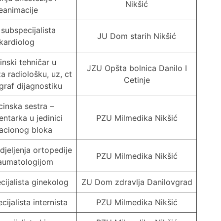
Nikšić
eanimacije
 subspecijalista
JU Dom starih Nikšić
kardiolog
nski tehničar u
JZU Opšta bolnica Danilo I
a radiološku, uz, ct
Cetinje
raf dijagnostiku
inska sestra –
entarka u jedinici
PZU Milmedika Nikšić
acionog bloka
djeljenja ortopedije
PZU Milmedika Nikšić
raumatologijom
ecijalista ginekolog
ZU Dom zdravlja Danilovgrad
cijalista internista
PZU Milmedika Nikšić