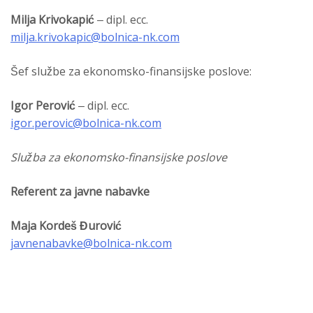
Milja Krivokapić
– dipl. ecc.
milja.krivokapic@bolnica-nk.com
Šef službe za ekonomsko-finansijske poslove:
Igor Perović
– dipl. ecc.
igor.perovic@bolnica-nk.com
Služba za ekonomsko-finansijske poslove
Referent za javne nabavke
Maja Kordeš Đurović
javnenabavke@bolnica-nk.com