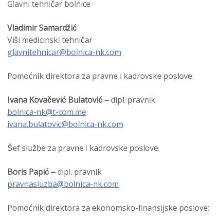
Glavni tehničar bolnice
Vladimir Samardžić
Viši medicinski tehničar
glavnitehnicar@bolnica-nk.com
Pomoćnik direktora za pravne i kadrovske poslove:
Ivana Kovačević Bulatović
– dipl. pravnik
bolnica-nk@t-com.me
ivana.bulatovic@bolnica-nk.com
Šef službe za pravne i kadrovske poslove:
Boris Papić
– dipl. pravnik
pravnasluzba@bolnica-nk.com
Pomoćnik direktora za ekonomsko-finansijske poslove: