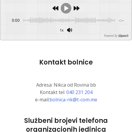
0:00
-:--
1x
Powered By
GSpeech
Kontakt bolnice
Adresa: Nikca od Rovina bb
Kontakt tel:
040 231 204
e-mail:
bolnica-nk@t-com.me
Službeni brojevi telefona
organizacionih jedinica